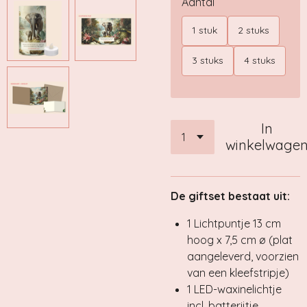
Aantal
1 stuk
2 stuks
3 stuks
4 stuks
In
winkelwage
De giftset bestaat uit:
1 Lichtpuntje 13 cm
hoog x 7,5 cm ø (plat
aangeleverd, voorzien
van een kleefstripje)
1 LED-waxinelichtje
incl. batterijtje