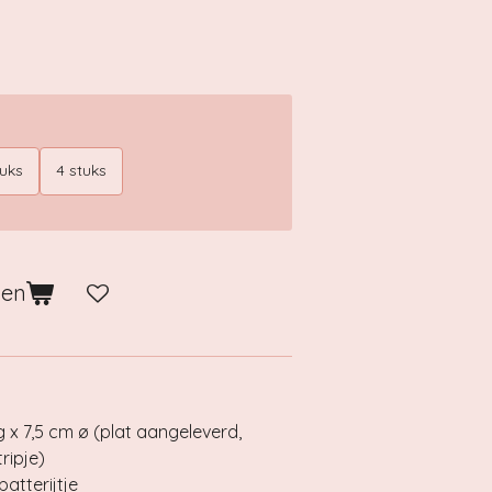
tuks
4 stuks
gen
g x 7,5 cm ø (plat aangeleverd,
ripje)
batterijtje