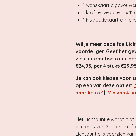
1 wenskaartje gevouwen
1 kraft envelopje 11 x 11
1 instructiekaartje in en
Wil je meer dezelfde Lich
voordeliger. Geef het gew
zich automatisch aan
: pe
€24,95, per 4 stuks €29,95
Je kan ook kiezen voor se
op een van deze opties:
'
naar keuze'
|
'Mix van 4 na
Het Lichtpuntje wordt plat
x h) en is van 200 grams fr
Lichtpuntje is voorzien van