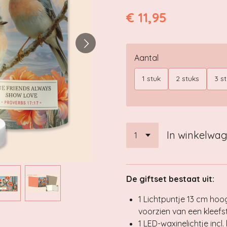
€ 11,95
Aantal
1 stuk
2 stuks
3 s
In winkelwa
De giftset bestaat uit:
1 Lichtpuntje 13 cm hoo
voorzien van een kleefst
1 LED-waxinelichtje incl. 