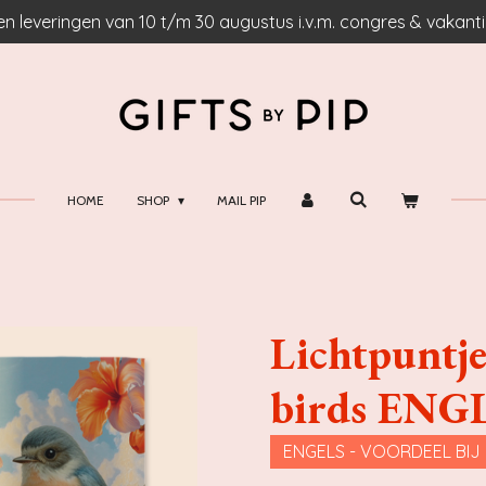
n leveringen van 10 t/m 30 augustus i.v.m. congres & vakantie
HOME
SHOP
MAIL PIP
Lichtpuntje 
birds ENG
ENGELS - VOORDEEL BIJ 