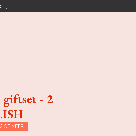
 : )
giftset - 2
LISH
2 OF MEER!