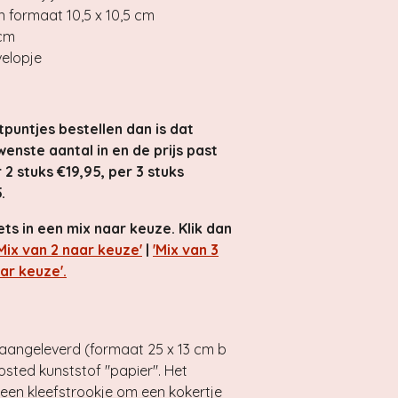
 formaat 10,5 x 10,5 cm
 cm
velopje
tpuntjes bestellen dan is dat
enste aantal in en de prijs past
r 2 stuks €19,95, per 3 stuks
.
ts in een mix naar keuze. Klik dan
Mix van 2 naar keuze'
|
'Mix van 3
ar keuze'.
 aangeleverd (formaat 25 x 13 cm b
osted kunststof "papier". Het
 een kleefstrookje om een kokertje