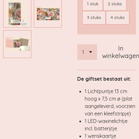
1 stuk
2 stuks
3 stuks
4 stuks
In
winkelwage
De giftset bestaat uit:
1 Lichtpuntje 13 cm
hoog x 7,5 cm ø (plat
aangeleverd, voorzien
van een kleefstripje)
1 LED-waxinelichtje
incl. batterijtje
1 wenskaartje